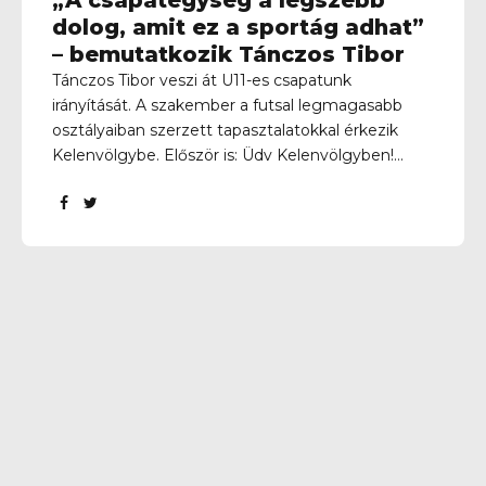
dolog, amit ez a sportág adhat”
– bemutatkozik Tánczos Tibor
Tánczos Tibor veszi át U11-es csapatunk
irányítását. A szakember a futsal legmagasabb
osztályaiban szerzett tapasztalatokkal érkezik
Kelenvölgybe. Először is: Üdv Kelenvölgyben!
Kérlek, mesélj pár szóban magadról! Hol
futballoztál és edzősködtél eddig? Labdarúgó
pályafutásom legnagyobb részét a BLSZ
különböző osztályaiban töltöttem. Az első osztály
kivételével minden osztályból van legalább egy
bajnoki címem, és még a Budapest Kupát is
sikerült megnyerni. Edzői pályám elindulását is a
BLSZ I. osztályban szereplő FFC UP csapatainak
köszönhetem. Ezután leginkább a futsal felé
fordultam, ahol szinte az összes utánpótlás-
korosztályhoz volt szerencsém, ovitól az U19-ig
bezárólag. Ennek a résznek a csúcsát jelentette,
amikor felnőtt NB I-es kispadon...