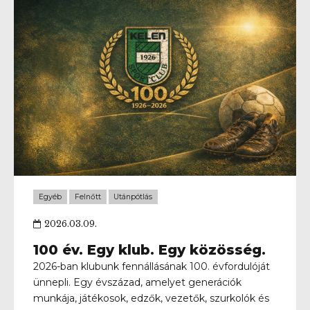
közelebb visz minket ahhoz, hogy egy még
erősebb, még összetartóbb közösséget építsünk.
Légy Te is részese a Kelen jövőjének! Támogass
itt: https://www.kelenshop.com/kelen100
Egyéb
Felnőtt
Utánpótlás
2026.03.09.
100 év. Egy klub. Egy közösség.
2026-ban klubunk fennállásának 100. évfordulóját
ünnepli. Egy évszázad, amelyet generációk
munkája, játékosok, edzők, vezetők, szurkolók és