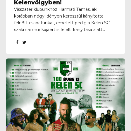
Kelenvölgyben!
Visszatér klubunkhoz Harmati Tamás, aki
korábban négy idényen keresztül irányította
felnőtt csapatunkat, emellett pedig a Kelen SC
szakmai munkájáért is felelt. Irányítása alatt
klubunk tehetségközponttá vált, felnőtt
csapatunk pedig kétszeres Budapest I. osztályú
bajnok és kupagyőztes lett, valamint az NB III-as
szereplés jogát is kivívta. Kelenvölgyi időszakát
követően a Vasas II, majd a III. Kerület
vezetőedzőjeként dolgozott. Most, négy
esztendő elteltével visszatér korábbi sikerei
helyszínére, hogy tapasztalatával ismét
meghatározó szerepet vállaljon klubunk szakmai
munkájában, és újra ambiciózus célok felé vezesse
egyesületünket. Üdv újra Kelenvölgyben, Tamás!