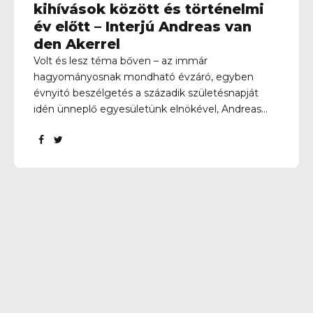
kihívások között és történelmi
év előtt – Interjú Andreas van
den Akerrel
Volt és lesz téma bőven – az immár
hagyományosnak mondható évzáró, egyben
évnyitó beszélgetés a századik születésnapját
idén ünneplő egyesületünk elnökével, Andreas
van den Akerrel. Véget ért 2025, elkezdődött 2026
– az új év új reményekkel is párosul. S van is miben
reménykedni, hiszen az előző esztendőben
történt egy és más a Kelen SC életében –
szerencsére többnyire jó történt. Ez még akkor is
elmondható, ha felnőtt férfi csapatunk négy év
után búcsúzni kényszerült az NB III-as mezőnytől.
Sajnos kiestünk a harmadosztályból, ami azért is
bánt, mert azt gondolom, nekünk az lenne a
legjobb, az lenne a csúcs, ha az...