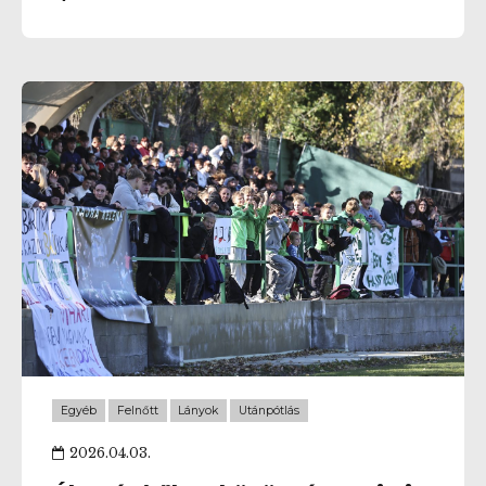
ránk. Ez a nap azonban nemcsak a pályán szereplő
játékosokról szól majd. Szól mindenkiről, aki valaha
kötődött a Kelenhez. A gyerekekről, az edzőkről, a
szülőkről, a klubtagokról, a szurkolókról, és
mindazokról, akiknek a Kelen nemcsak egy klub,
hanem közösség, otthon és összetartozás. Több
mint 500 utánpótlás-játékos, edző és klubtag már
biztosan ott lesz a lelátón, hogy együtt buzdítsa a
csapatot. Az MLSZ első körben további...
Egyéb
Felnőtt
Lányok
Utánpótlás
2026.04.03.