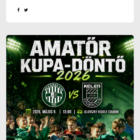
emlékezetes gálával koronázzuk meg az elmúlt
száz esztendőt. A részletekkel folyamatosan
jelentkezünk az előttünk álló időszakban – de
most egy szenzációs bejelentéssel jelentkezünk,
merthogy… „Atomerős” hírünk van: a
centenáriumi gálán nem más lesz a Kelen SC
ellenfele, mint Magyarország egyik
legszimpatikusabb csapata, a Paksi FC. Az
országszerte nagy népszerűségnek örvendő, az
élvonalba 2006-ban feljutó, azóta megszakítás óta
ott szereplő, nem mellesleg kizárólag magyar
futballistákat foglalkoztató klub ugyanis elfogadta
meghívásunkat, így amekkora örömmel, akkora...