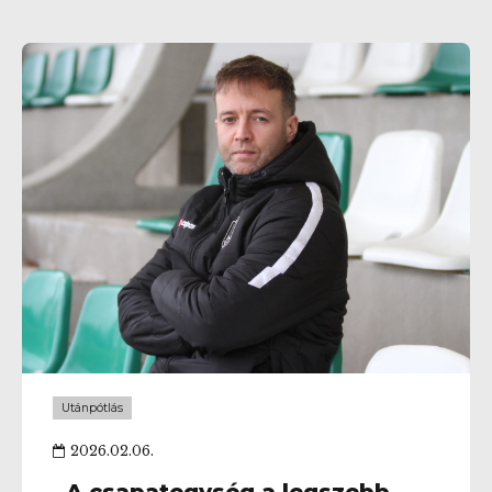
Köszönjük megtisztelő támogatását!
Kedvezményezett neve: Kelen SC Adószám:
19619974-2-43
Utánpótlás
2026.02.06.
„A csapategység a legszebb