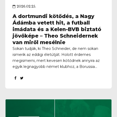
2026.02.25.
A dortmundi kötődés, a Nagy
Ádámba vetett hit, a futball
imádata és a Kelen-BVB biztató
jövőképe – Theo Schneidernek
van miről mesélnie
Sokan tudják, ki Theo Schneider, de nem sokan
ismerik az eddigi életútját. Holott érdemes
megismerni, mert kevesen kötődnek annyira az
egyik legnagyobb német klubhoz, a Borussia
Dortmundhoz, mint ő. Nem csak futballistaként,
edzőként is sokat tett a klubért – akik egykoron a
játékosai voltak, azok közül jó néhányan már a
kollégáinak tekinhetők. Mások mellett Mario
Götze és Nuri Sahin is pallérozódott nála, de Nagy
Ádám is sokat köszönhet neki. A 65 éves német
szakember 2015-ben Magyarországra szerződött,
tavaly nyáron Kelenvölgybe került – naná, hogy