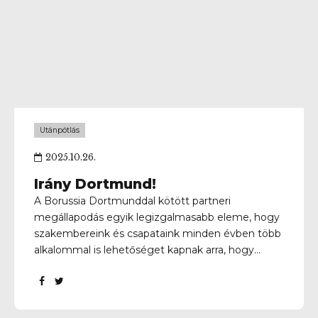
Utánpótlás
2025.10.26.
Irány Dortmund!
A Borussia Dortmunddal kötött partneri
megállapodás egyik legizgalmasabb eleme, hogy
szakembereink és csapataink minden évben több
alkalommal is lehetőséget kapnak arra, hogy
értékes napokat töltsenek el Németországban.
Ezúttal U15-ös csapatunkkal utazunk
Dortmundba, ahol edzőmérkőzéseket játszunk,
bejárjuk a várost, és ellátogatunk a legendás