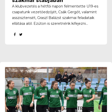
szakmai stábjában
A klubvezetés a hétfői napon felmentette U19-es
csapatunk vezetőedzőjét, Csák Gergőt, valamint
asszisztensét, Graszl Balázst szakmai feladataik
ellátása alól. Ezúton is szeretnénk kifejezni
köszönetünket mindkettejüknek az elmúlt
években végzett lelkiismeretes és elhivatott
munkáért. A nehezebb periódusokban is kitartóan,
maximális odaadással dolgoztak a csapatért, és
közösen számos szép sikert élhettünk meg velük.
Köszönjük a klubhoz való hűségüket, az
utánpótlás fejlődéséhez és a közösséghez való
hozzájárulásukat, valamint mindazt az energiát és
szakmai alázatot, amelyet nap mint nap
beletettek a munkába. Pályafutásuk további
szakaszához sok sikert kívánunk!