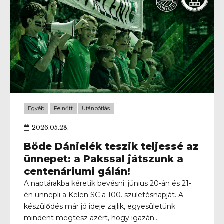
jelenét és jövőjét!
Egyéb
Felnőtt
Utánpótlás
2026.05.28.
Böde Dánielék teszik teljessé az
ünnepet: a Pakssal játszunk a
centenáriumi gálán!
A naptárakba kéretik bevésni: június 20-án és 21-
én ünnepli a Kelen SC a 100. születésnapját. A
készülődés már jó ideje zajlik, egyesületünk
mindent megtesz azért, hogy igazán