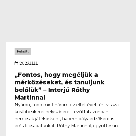
Felnőtt
2025.11.11.
„Fontos, hogy megéljük a
mérkőzéseket, és tanuljunk
belőlük” – Interjú Rőthy
Martinnal
Nyáron, több mint három év elteltével tért vissza
korábbi sikerei helyszínére – ezúttal azonban
nemcsak játékosként, hanem pályaedzőként is
erősíti csapatunkat. Rőthy Martinnal, együttesünk
betonbiztos hátvédjével és pályaedzőjével