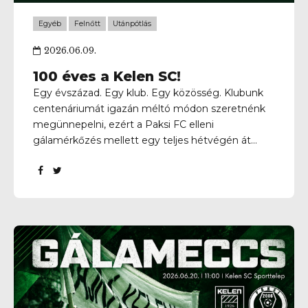
Egyéb
Felnőtt
Utánpótlás
2026.06.09.
100 éves a Kelen SC!
Egy évszázad. Egy klub. Egy közösség. Klubunk
centenáriumát igazán méltó módon szeretnénk
megünnepelni, ezért a Paksi FC elleni
gálamérkőzés mellett egy teljes hétvégén át
tartó programkavalkáddal várunk mindenkit
Kelenvölgyben! Sport, közösség, családi
programok, fellépők, sorsolás, tűzijáték és
rengeteg közös élmény — minden adott ahhoz,
hogy együtt ünnepeljük meg a Kelen SC 100
éves történetét. A jó hangulatról pedig a
programok mellett kihelyezett food truck is
gondoskodik, így finom falatokkal és frissítőkkel is
várunk mindenkit! Legyetek részesei a jubileumi
hétvégének, ünnepeljük együtt klubunk múltját,