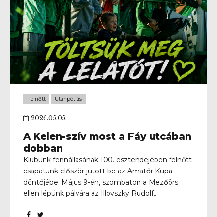
Felnőtt
Utánpótlás
2026.05.05.
A Kelen-szív most a Fáy utcában
dobban
Klubunk fennállásának 100. esztendejében felnőtt
csapatunk először jutott be az Amatőr Kupa
döntőjébe. Május 9-én, szombaton a Mezőörs
ellen lépünk pályára az Illovszky Rudolf
Stadionban, ahol minden túlzás nélkül klubunk
történetének egyik legjelentősebb mérkőzése vár