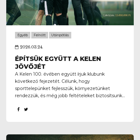
Egyéb
Felnőtt
Utánpótlás
2026.03.24.
ÉPÍTSÜK EGYÜTT A KELEN
JÖVŐJÉT
A Kelen 100. évében együtt írjuk klubunk
következő fejezetét. Célunk, hogy
sporttelepünket fejlesszük, környezetünket
rendezzük, és még jobb feltételeket biztosítsunk
utánpótlásunk számára: pályafejlesztések
rendezettebb környezet új közösségi elemek A
beruházás egy részét TAO támogatás fedezi, de
ahhoz, hogy a teljes terv megvalósuljon, rátok is
szükségünk van. Célunk: 15 millió forint Minden
támogatás számít – és minden hozzájárulás