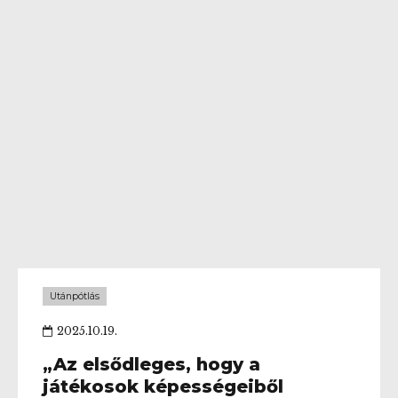
Signal Iduna Parkba is! A hét folyamán
folyamatosan jelentkezünk majd tartalmakkal a
srácok mindennapjairól!
Utánpótlás
2025.10.19.
„Az elsődleges, hogy a
játékosok képességeiből