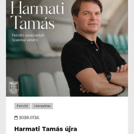
Dinamikusan fejlődő szakmai környezet •
Versenyképes bérezés A fényképes önéletrajzot a
kalmaradrian@gmail.com e-mail címre várjuk!
Telefon: +36 (20) 599-43-67 – Kalmár Adrián
Felnőtt
Utánpótlás
2026.07.16.
Harmati Tamás újra