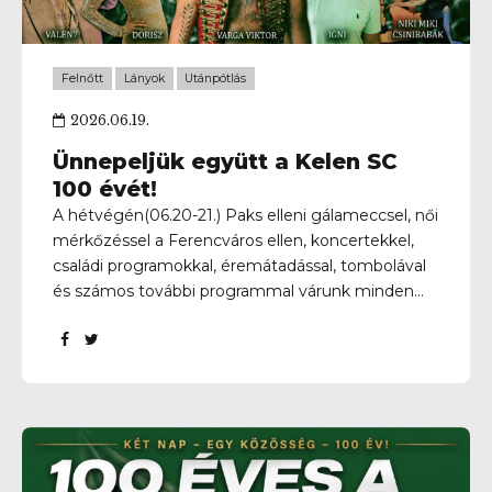
Felnőtt
Lányok
Utánpótlás
2026.06.19.
Ünnepeljük együtt a Kelen SC
100 évét!
A hétvégén(06.20-21.) Paks elleni gálameccsel, női
mérkőzéssel a Ferencváros ellen, koncertekkel,
családi programokkal, éremátadással, tombolával
és számos további programmal várunk minden
kilátogatót a Kelen SC Sporttelepen.