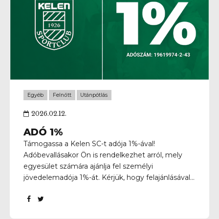
ehhez is köze van a Dortmundhoz! A Kelen-BVB
és a Borussia együttműködését koordinátorként
segítő Theo Schneidert...
Egyéb
Felnőtt
Utánpótlás
2026.02.12.
ADÓ 1%
Támogassa a Kelen SC-t adója 1%-ával!
Adóbevallásakor Ön is rendelkezhet arról, mely
egyesület számára ajánlja fel személyi
jövedelemadója 1%-át. Kérjük, hogy felajánlásával
támogassa a Kelen SC munkáját, hogy továbbra is
biztosítani tudjuk fiatal tehetségeink fejlődését, és
hozzájáruljunk a magyar labdarúgás jövőjéhez!