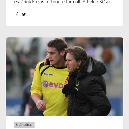
családok közös története formált. A Kelen SC az
elmúlt száz évben sok mindent átélt: sikereket,
kihívásokat és újrakezdéseket, de egy dolog
mindig változatlan maradt – a futball iránti
szenvedély és a közösség ereje. A jubileumi év
során szeretnénk méltó módon megünnepelni
ezt a különleges mérföldkövet. Számos
programmal, eseménnyel és meglepetéssel
készülünk már a tavasz folyamán is, hogy együtt
emlékezhessünk a múltunkra, és együtt
tekintsünk a jövőbe. Köszönjük mindenkinek, aki
az elmúlt 100 évben a Kelen család részese volt. A
történetünk tovább íródik.
Utánpótlás