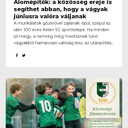
Álomépítők: a közösség ereje is
segíthet abban, hogy a vágyak
júniusra valóra váljanak
A munkálatok gőzerővel zajlanak: épül, szépül az
idén 100 éves Kelen SC sporttelepe. Ha minden
jól megy, a nemrég még merésznek tűnő
vágyakból hamarosan valóság lesz, az utánpótlás
új „birodalmat” kap, tovább zöldül a sporttelep,
bőven lesz hely a bicikliknek és a rollereknek,
miközben egy új kamerarendszer is kiépül. Ám
ahhoz, hogy a júniusra tervezett centenáriumi
ünnepségre minden időben elkészüljön, szükség
van a közösség támogatására is – a beteljesülni
látszó álmok mellett erről is beszél egyesületünk
elnöke, Andreas van den Aker Aki a napokban járt
a pályán, láthatta, valami készül… Sőt! Több
minden készül… Merthogy eljött az ideje annak,
hogy...