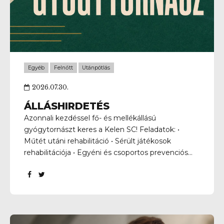
ára!
Egyéb
Felnőtt
Utánpótlás
érhetősége
2026.07.30.
ÁLLÁSHIRDETÉS
Azonnali kezdéssel fő- és mellékállású
gyógytornászt keres a Kelen SC! Feladatok: •
Műtét utáni rehabilitáció • Sérült játékosok
rehabilitációja • Egyéni és csoportos prevenciós
programok alkalmazása • A jelenleg is működő
korrekciós programunk koordinálása • A kezelések
és a gyógyulási folyamat dokumentálása Szakmai
elvárások: • Gyógytornász egyetemi diploma •
Rehabilitációs eljárások ismerete Amit kínálunk: •
Változatos és felelősségteljes feladatok •