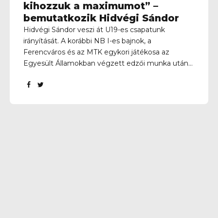
kihozzuk a maximumot” –
bemutatkozik Hidvégi Sándor
Hidvégi Sándor veszi át U19-es csapatunk
irányítását. A korábbi NB I-es bajnok, a
Ferencváros és az MTK egykori játékosa az
Egyesült Államokban végzett edzői munka után
tért haza Magyarországra, és folytatja szakmai
pályafutását Kelenvölgyben. Hogyan került sor a
megkeresésre, és mi motivált abban, hogy
elvállald az U19-es csapat irányítását? – A klub
részéről Munkácsi Dávid keresett meg, akivel
korábbról már ismertük egymást. Még csak pár
hete költöztem haza Magyarországra, és más
megkeresés mellett sok mindent kellett
mérlegelnem, hogy merre induljak tovább. A
beszélgetésünk során ismertette, hogy a BVB
filozófiáját és játékstílusát követi a klub, ami
hozzám is közel áll, így...