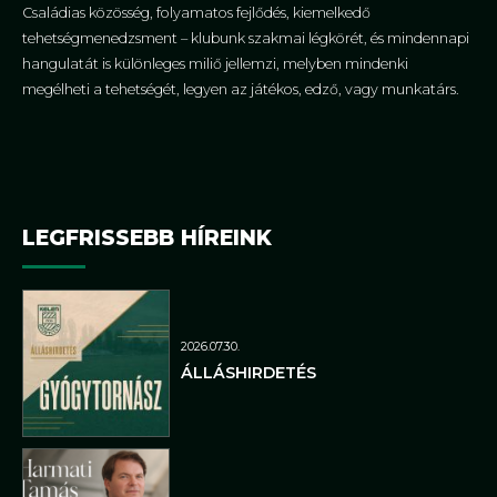
Családias közösség, folyamatos fejlődés, kiemelkedő
tehetségmenedzsment – klubunk szakmai légkörét, és mindennapi
hangulatát is különleges miliő jellemzi, melyben mindenki
megélheti a tehetségét, legyen az játékos, edző, vagy munkatárs.
LEGFRISSEBB HÍREINK
2026.07.30.
ÁLLÁSHIRDETÉS