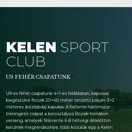
ára!
KELEN
SPORT
érhetősége
CLUB
U9 FEHÉR CSAPATUNK
U9-es fehér csapatunk 4+1-es felállásban, kapussal
kiegészülve focizik 20×40 méter területű pályán, 3×2
méteres (kézilabda) kapukra. A hetente háromszor
tréningező csapat a korosztályos Bozsik-tornákon
verseng, amelyek félévente 6-8 hétvégi délelőttön
kerülnek megrendezésre, több közülük épp a Kelen