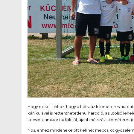
Hogy mi kell ahhoz, hogy a hétszáz kilométeres autóu
kánikulával is rettenthetetlenül harcoló, az utolsó lehe
kocsiba, amikor tudják jól, újabb hétszáz kilométeres (to
Nos, ehhez mindenekelőtt kell hét meccs, öt győzelem