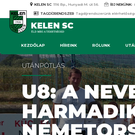
KELEN SC
1116 Bp., Hunyadi M. út 56.
ÍRJ NEKÜNK:
TAGDÍJRENDSZER
Tagdíjrendszerünk elérhetőség
KEZDŐLAP
HÍREINK
RÓLUNK
UTÁ
UTÁNPÓTLÁS
U8: A NEV
HARMADIK
NÉMETORS