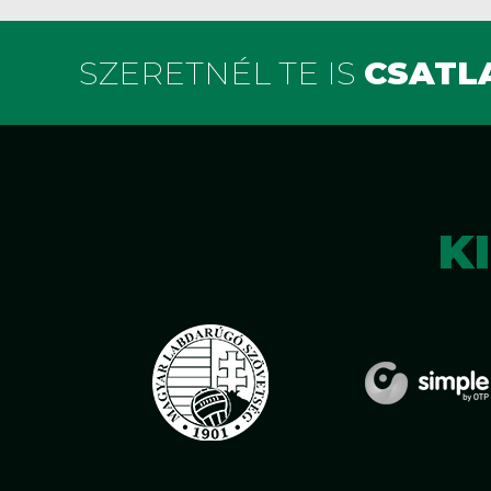
SZERETNÉL TE IS
CSATLA
K