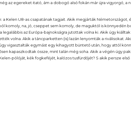
 még az egereket itató, ám a dobogó alsó fokán már újra vigyorgó, a 
n: a Kelen U8-as csapatának tagjait. Akik megjárták Németországot, és
úkból komoly, na, jó, cseppet sem komoly, de maguktól is könnyedén 
ha legalábbis az Európa-bajnokságra jutottak volna ki. Akik úgy kiál
hették volna. Akik a táncparketten (is) lazán lenyomták a riválisokat
kik úgy vigasztalták egymást egy kihagyott büntető után, hogy attól kö
sen kapaszkodtak össze, mint talán még soha. Akik a végén úgy pak
d Kelen-pólóját, kék fogkeféjét, kalózos tusfürdőjét? S akik persze els