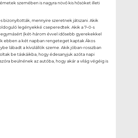
németek szemében is nagyra növő kis hősöket illeti
 bizonyították, mennyire szeretnek játszani. Akik
boldoguló legényekké cseperedtek. Akik a 7–0-s
ltak egymásért (két-három évvel idősebb gyerekekkel
. Akik ebben a két napban rengeteget kaptak Ákos
nnybe lábadt a kívülállók szeme. Akik jóban-rosszban
oltak be táskáikba, hogy édesanyjuk azóta napi
ő szóra beülnének az autóba, hogy akár a világ végéig is