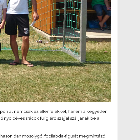
apon át nemcsak az ellenfelekkel, hanem a kegyetlen
 nyolcéves srácok fülig érő szájjal szálljanak be a
k hasonlóan mosolygó, focilabda-figurát megmintázó