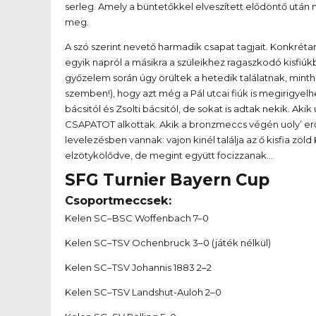
serleg. Amely a büntetőkkel elveszített elődöntő után
meg.
A szó szerint nevető harmadik csapat tagjait. Konkréta
egyik napról a másikra a szüleikhez ragaszkodó kisfi
győzelem során úgy örültek a hetedik találatnak, mint
szemben!), hogy azt még a Pál utcai fiúk is megirigyel
bácsitól és Zsolti bácsitól, de sokat is adtak nekik. A
CSAPATOT alkottak. Akik a bronzmeccs végén uoly’ erő
levelezésben vannak: vajon kinél találja az ő kisfia zöl
elzötykölődve, de megint együtt focizzanak…
SFG Turnier Bayern Cup
Csoportmeccsek:
Kelen SC–BSC Woffenbach 7–0
Kelen SC–TSV Ochenbruck 3–0 (játék nélkül)
Kelen SC–TSV Johannis 1883 2–2
Kelen SC–TSV Landshut-Auloh 2–0