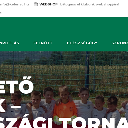
info@kelensc.hu
WEBSHOP:
Látogass el klubunk webshopjára!
e
NPÓTLÁS
FELNŐTT
EGÉSZSÉGÜGY
SZPON
ETŐ
 –
ZÁGI TORN