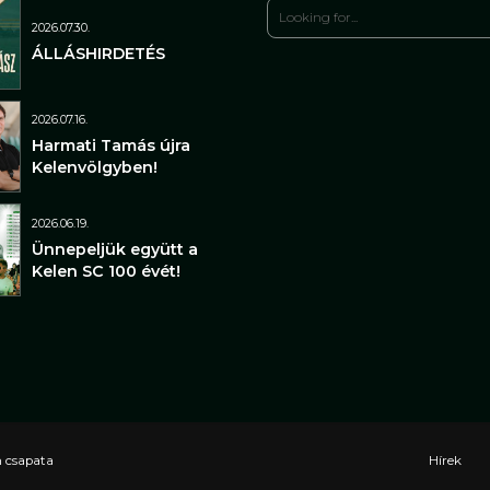
2026.07.30.
ÁLLÁSHIRDETÉS
2026.07.16.
Harmati Tamás újra
Kelenvölgyben!
2026.06.19.
Ünnepeljük együtt a
Kelen SC 100 évét!
n csapata
Hírek