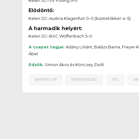
Kelen SC–SV Pölling 5–0
Elődöntő:
Kelen SC–Austria Klagenfurt 0–0 (büntetőkkel: 4–5)
A harmadik helyért:
Kelen SC–BSC Woffenbach 5–0
A csapat tagjai:
Ádány Lóránt, Balázs Barna, Freyer K
Ábel
Edzők:
Simon Ákos és Könczey Zsolt
BAYERN CUP
NÉMETORSZÁG
SFG
U8