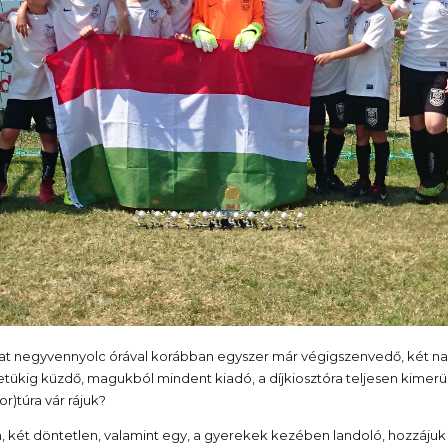
tat negyvennyolc órával korábban egyszer már végigszenvedő, két n
letükig küzdő, magukból mindent kiadó, a díjkiosztóra teljesen kimerülő
r)túra vár rájuk?
, két döntetlen, valamint egy, a gyerekek kezében landoló, hozzáju