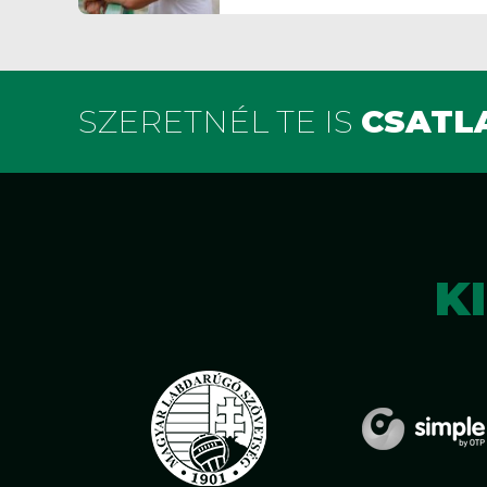
SZERETNÉL TE IS
CSATLA
K