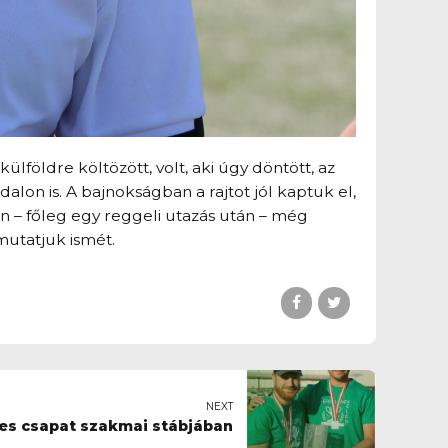
lföldre költözött, volt, aki úgy döntött, az
lon is. A bajnokságban a rajtot jól kaptuk el,
n – főleg egy reggeli utazás után – még
mutatjuk ismét.
NEXT
-es csapat szakmai stábjában