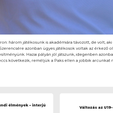
n: három játékosunk is akadémiára távozott, de volt, aki kü
Szerencsére azonban ügyes játékosok voltak az érkező olda
sítményünk. Hazai pályán jól játszunk, idegenben azonba
ccs következik, reméljük a Paks ellen a jobbik arcunkat 
ndi élmények – interjú
Változás az U19