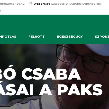
info@kelensc.hu
WEBSHOP:
Látogass el klubunk webshopjára!
e
NPÓTLÁS
FELNŐTT
EGÉSZSÉGÜGY
SZPON
BÓ CSABA
SAI A PAKS