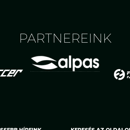
PARTNEREINK
SSEBB HÍREINK
KERESÉS AZ OLDALO