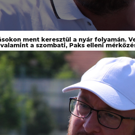
zásokon ment keresztül a nyár folyamán. 
 valamint a szombati, Paks elleni mérkőzés