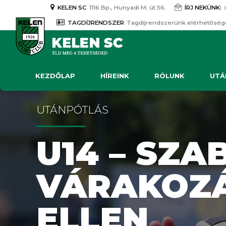
KELEN SC
1116 Bp., Hunyadi M. út 56.
ÍRJ NEKÜNK:
TAGDÍJRENDSZER
Tagdíjrendszerünk elérhetőség
KEZDŐLAP
HÍREINK
RÓLUNK
UTÁ
UTÁNPÓTLÁS
U14 – SZA
VÁRAKOZÁ
ELLEN