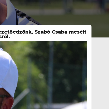
Vezetőedzőnk, Szabó Csaba mesélt
ről.