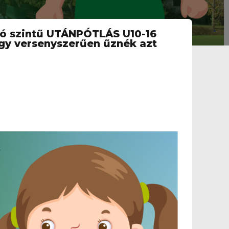
adó szintű UTÁNPÓTLÁS U10-16
agy versenyszerűen űznék azt