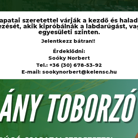
apatai szeretettel várják a kezdő és hal
ezését, akik kipróbálnák a labdarúgást, v
egyesületi szinten.
Jelentkezz bátran!!
Érdeklődni:
Soóky Norbert
Tel.: +36 (30) 678-53-92
E-mail: sookynorbert@kelensc.hu