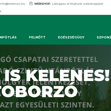
info@kelensc.hu
WEBSHOP:
Látogass el klubunk webshopjára!
e
NPÓTLÁS
FELNŐTT
EGÉSZSÉGÜGY
SZPON
 IS KELENES!
 TOBORZÓ