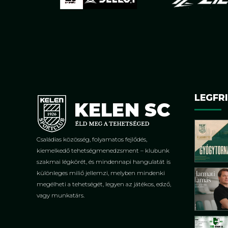
LEGFRI
Családias közösség, folyamatos fejlődés,
kiemelkedő tehetségmenedzsment – klubunk
szakmai légkörét, és mindennapi hangulatát is
különleges miliő jellemzi, melyben mindenki
megélheti a tehetségét, legyen az játékos, edző,
vagy munkatárs.