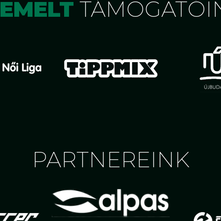
IEMELT
TÁMOGATÓI
PARTNEREINK