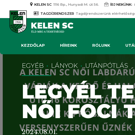
KELEN SC
1116 Bp., Hunyadi M. út 56.
ÍRJ NEKÜNK:
TAGDÍJRENDSZER
Tagdíjrendszerünk elérhetőség
KEZDŐLAP
HÍREINK
RÓLUNK
UTÁ
EGYÉB
LÁNYOK
UTÁNPÓTLÁS
LEGYÉL TE
NŐI FOCI
2024.08.01.