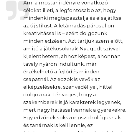
Ami a mostani idényre vonatkozó
célokat illeti, a legfontosabb az, hogy
mindenki megtapasztalja és elsajátítsa
az új stílust. A letámadás párosuljon
kreativitással is – ezért dolgozunk
minden edzésen. Azt tartjuk szem előtt,
ami jó a játékosoknak! Nyugodt szívvel
kijelenthetem, ahhoz képest, ahonnan
tavaly nyáron indultunk, már
érzékelhető a fejlődés minden
csapatnál. Az edzők is vevők az
elképzelésekre, szenvedéllyel, hittel
dolgoznak. Lényeges, hogy a
szakemberek is jó karakterek legyenek,
mert nagy hatással vannak a gyerekekre.
Egy edzőnek sokszor pszichológusnak
és tanárnak is kell lennie, ez