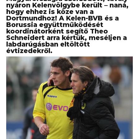
nyáron Kelenvölgybe került – naná,
hogy ehhez is köze van a
Dortmundhoz! A Kelen-BVB és a
Borussia együttműködését
koordinátorként segítő Theo
Schneidert arra kértük, meséljen a
labdarúgásban eltöltött
évtizedekről.