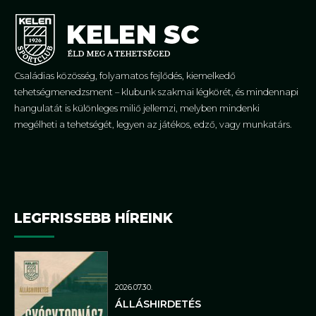
Családias közösség, folyamatos fejlődés, kiemelkedő
tehetségmenedzsment – klubunk szakmai légkörét, és mindennapi
hangulatát is különleges miliő jellemzi, melyben mindenki
megélheti a tehetségét, legyen az játékos, edző, vagy munkatárs.
LEGFRISSEBB HÍREINK
2026.07.30.
ÁLLÁSHIRDETÉS