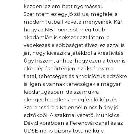
kezdeni az említett nyomással.
Szerintem ez egy jó stílus, megfelel a
modern futball követelményeinek. Kár,
hogy az NB I-ben, sőt még több
akadámián is sokszor azt látom, a
védekezés elsőbbséget élvez, ez azzal is
jár, hogy kiveszik a játékból a kreativitás.
Úgy hiszem, ahhoz, hogy ezen a téren is
előrelépés történjen, szükség van a
fiatal, tehetséges és ambicíózus edzőkre
is. Igenis vannak tehetségek a magyar
labdarúgásban, de számukra
elengedhetetlen a megfelelő képzés!
Szerencsére a Kelennél nincs hiány jó
edzőkből. A szakmai vezető, Munkácsi
Dávid korábban a Ferencvárosnál és az
UDSE-nél is bizonyított, nélküle