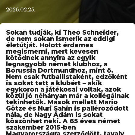
2026.02.25.
ára!
Sokan tudják, ki Theo Schneider,
de nem sokan ismerik az eddigi
érhetősége
életútját. Holott érdemes
megismerni, mert kevesen
kötődnek annyira az egyik
legnagyobb német klubhoz, a
Borussia Dortmundhoz, mint ő.
Nem csak futballistaként, edzőként
is sokat tett a klubért – akik
egykoron a játékosai voltak, azok
közül jó néhányan már a kollégáinak
tekinhetők. Mások mellett Mario
Götze és Nuri Sahin is pallérozódott
nála, de Nagy Ádám is sokat
köszönhet neki. A 65 éves német
szakember 2015-ben
Magyarországra szerződött, tavaly