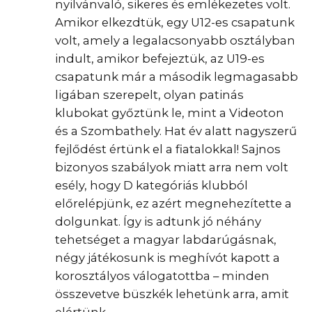
nyilvánvaló, sikeres és emlékezetes volt.
Amikor elkezdtük, egy U12-es csapatunk
volt, amely a legalacsonyabb osztályban
indult, amikor befejeztük, az U19-es
csapatunk már a második legmagasabb
ligában szerepelt, olyan patinás
klubokat győztünk le, mint a Videoton
és a Szombathely. Hat év alatt nagyszerű
fejlődést értünk el a fiatalokkal! Sajnos
bizonyos szabályok miatt arra nem volt
esély, hogy D kategóriás klubból
előrelépjünk, ez azért megnehezítette a
dolgunkat. Így is adtunk jó néhány
tehetséget a magyar labdarúgásnak,
négy játékosunk is meghívót kapott a
korosztályos válogatottba – minden
összevetve büszkék lehetünk arra, amit
elértünk.