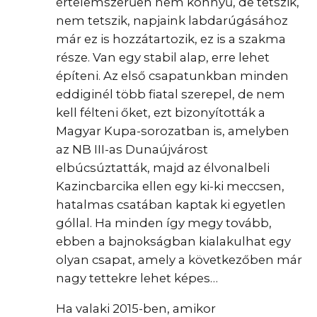
értelemszerűen nem könnyű, de tetszik,
nem tetszik, napjaink labdarúgásához
már ez is hozzátartozik, ez is a szakma
része. Van egy stabil alap, erre lehet
építeni. Az első csapatunkban minden
eddiginél több fiatal szerepel, de nem
kell félteni őket, ezt bizonyították a
Magyar Kupa-sorozatban is, amelyben
az NB III-as Dunaújvárost
elbúcsúztatták, majd az élvonalbeli
Kazincbarcika ellen egy ki-ki meccsen,
hatalmas csatában kaptak ki egyetlen
góllal. Ha minden így megy tovább,
ebben a bajnokságban kialakulhat egy
olyan csapat, amely a következőben már
nagy tettekre lehet képes…
Ha valaki 2015-ben, amikor