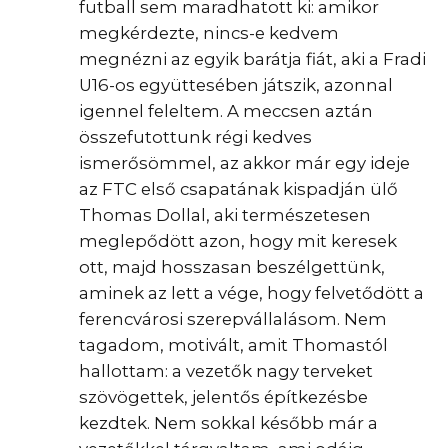
futball sem maradhatott ki: amikor
megkérdezte, nincs-e kedvem
megnézni az egyik barátja fiát, aki a Fradi
U16-os együttesében játszik, azonnal
igennel feleltem. A meccsen aztán
összefutottunk régi kedves
ismerősömmel, az akkor már egy ideje
az FTC első csapatának kispadján ülő
Thomas Dollal, aki természetesen
meglepődött azon, hogy mit keresek
ott, majd hosszasan beszélgettünk,
aminek az lett a vége, hogy felvetődött a
ferencvárosi szerepvállalásom. Nem
tagadom, motivált, amit Thomastól
hallottam: a vezetők nagy terveket
szövögettek, jelentős építkezésbe
kezdtek. Nem sokkal később már a