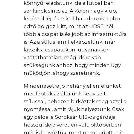
könnyű feladatunk, de a futballban
senkinek sincs az. A Kelen nagy klub,
lépésről lépésre kell haladnunk. Több
edző dolgozik itt, mint az UDSE-nél,
több a csapat is és jobb az infrastruktúra
is. Az a stílus, amit elképzelünk, már
látszik a csapatokon, ugyanakkor
vitatathatatlan, még időre van
szükségünk ahhoz, hogy minden úgy
működjön, ahogy szeretnénk.
Mindenesetre jó néhány ellenfelünket
megleptük az általunk képviselt
stílussal, nehezen birkóztak meg azzal a
nyomással, amit rájuk helyeztünk. Csak
egy példa: a Soroksár U15-ös gárdája
hosszú ideje veretlen volt, októberben
mégis legyőztük, mert nem tudott mit