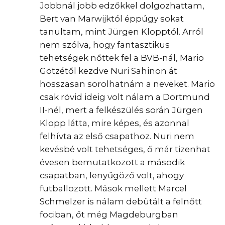
Jobbnál jobb edzőkkel dolgozhattam,
Bert van Marwijktól éppúgy sokat
tanultam, mint Jürgen Klopptól. Arról
nem szólva, hogy fantasztikus
tehetségek nőttek fel a BVB-nál, Mario
Götzétől kezdve Nuri Sahinon át
hosszasan sorolhatnám a neveket. Mario
csak rövid ideig volt nálam a Dortmund
II-nél, mert a felkészülés során Jürgen
Klopp látta, mire képes, és azonnal
felhívta az első csapathoz. Nuri nem
kevésbé volt tehetséges, ő már tizenhat
évesen bemutatkozott a második
csapatban, lenyűgöző volt, ahogy
futballozott. Mások mellett Marcel
Schmelzer is nálam debütált a felnőtt
fociban, őt még Magdeburgban