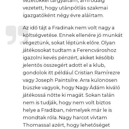
vezetőkkel tárgyaltam, ami odáig
vezetett, hogy utánpótlás szakmai
igazgatóként négy évre aláírtam.
Az idő tájt a Fradinak nem volt nagy a
költségvetése. Ennek ellenére jó munkát
végeztünk, sokat léptünk előre. Olyan
játékosokat tudtam a Ferencvároshoz
igazolni kevés pénzért, akiket később
jelentős összegért adott el a klub,
gondolok itt például Cristian Ramírezre
vagy Joseph Paintsilre. Arra különösen
büszke vagyok, hogy Nagy Ádám kiváló
játékossá nőtte ki magát. Sokan talán
nem is tudják, hogy nem volt biztos
helye a Fradiban, némelyek már le is
mondtak róla. Nagy harcot vívtam
Thomassal azért, hogy lehetőséget