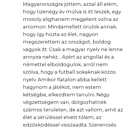
Magyarországra jöttem, azzal áll elém,
hogy tizenegy év múlva is itt leszek, egy
mosoly alighanem megjelent volna az
arcomon. Mindamellett örülök annak,
hogy így hozta az élet, nagyon
megszerettem az országot, boldog
vagyok itt. Csak a magyar nyelv ne lenne
annyira nehéz… Azért az angollal és a
némettel elboldogulok, arról nem
szólva, hogy a futball sokaknak közös
nyelv. Amikor fiatalon abba kellett
hagynom a játékot, nem estem
kétségbe, elkezdtem tanulni. Négy
végzettségem van, dolgozhatnék
számos területen, de azt vallom, amit az
élet a sérüléssel elvett tőlem, az
edzősködéssel visszaadta. Szerencsés