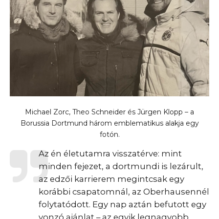
Michael Zorc, Theo Schneider és Jürgen Klopp – a
Borussia Dortmund három emblematikus alakja egy
fotón.
Az én életutamra visszatérve: mint
minden fejezet, a dortmundi is lezárult,
az edzői karrierem megintcsak egy
korábbi csapatomnál, az Oberhausennél
folytatódott. Egy nap aztán befutott egy
vonzó ajánlat – az egyik legnagyobb