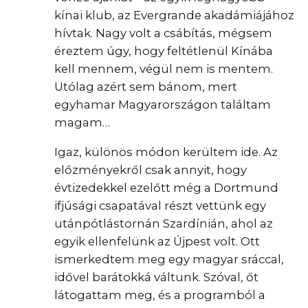
kínai klub, az Evergrande akadámiájához
hívtak. Nagy volt a csábítás, mégsem
éreztem úgy, hogy feltétlenül Kínába
kell mennem, végül nem is mentem.
Utólag azért sem bánom, mert
egyhamar Magyarországon találtam
magam…
Igaz, különös módon kerültem ide. Az
előzményekről csak annyit, hogy
évtizedekkel ezelőtt még a Dortmund
ifjúsági csapatával részt vettünk egy
utánpótlástornán Szardínián, ahol az
egyik ellenfelünk az Újpest volt. Ott
ismerkedtem meg egy magyar sráccal,
idővel barátokká váltunk. Szóval, őt
látogattam meg, és a programból a