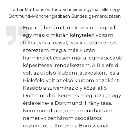
Lothar Matthäus és Theo Schneider egymás ellen egy
Dortmund–Mönchengladbach Bundesliga-mérkőzésen.
Egy ajtó bezárult, de közben megnyílt
egy másik: miután kénytelen voltam
felhagyni a focival, egyik edzői licencet
szereztem meg a másik után,
harminckét évesen már a legmagasabb
képesítéssel rendelkeztem. A Bielefeld
volt az utolsó klubom játékosként, és a
Bielefeld volt az első klubom edzőként.
Később a szívemhez oly közel álló
Dortmundtól kerestek meg azzal, hogy
érdekelne- a Dortmund II irányítása.
Nem mondtam, nem mondhattam
nemet – tizenhárom csodálatos
esztendőt töltöttem a Borussiánál.