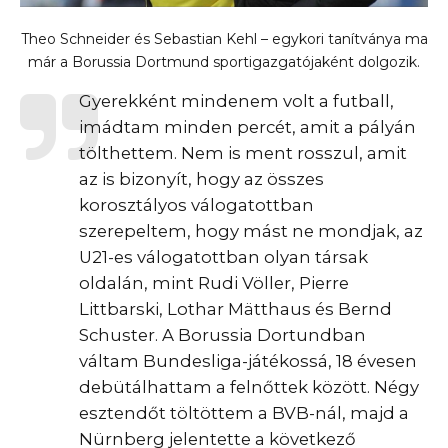
Theo Schneider és Sebastian Kehl – egykori tanítványa ma
már a Borussia Dortmund sportigazgatójaként dolgozik.
Gyerekként mindenem volt a futball,
imádtam minden percét, amit a pályán
tölthettem. Nem is ment rosszul, amit
az is bizonyít, hogy az összes
korosztályos válogatottban
szerepeltem, hogy mást ne mondjak, az
U21-es válogatottban olyan társak
oldalán, mint Rudi Völler, Pierre
Littbarski, Lothar Mätthaus és Bernd
Schuster. A Borussia Dortundban
váltam Bundesliga-játékossá, 18 évesen
debütálhattam a felnőttek között. Négy
esztendőt töltöttem a BVB-nál, majd a
Nürnberg jelentette a következő