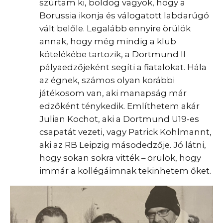
szúrtam ki, boldog vagyok, hogy a
Borussia ikonja és válogatott labdarúgó
vált belőle. Legalább ennyire örülök
annak, hogy még mindig a klub
kötelékébe tartozik, a Dortmund II
pályaedzőjeként segíti a fiatalokat. Hála
az égnek, számos olyan korábbi
játékosom van, aki manapság már
edzőként ténykedik. Említhetem akár
Julian Kochot, aki a Dortmund U19-es
csapatát vezeti, vagy Patrick Kohlmannt,
aki az RB Leipzig másodedzője. Jó látni,
hogy sokan sokra vitték – örülök, hogy
immár a kollégáimnak tekinhetem őket.